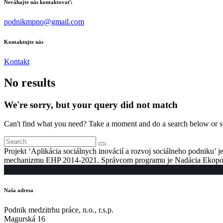
Neváhajte nás kontaktovať:
podnikmpno@gmail.com
Kontaktujte nás
Kontakt
No results
We're sorry, but your query did not match
Can't find what you need? Take a moment and do a search below or s
Projekt ‘Aplikácia sociálnych inovácií a rozvoj sociálneho podniku’
mechanizmu EHP 2014-2021. Správcom programu je Nadácia Ekopolis v
Naša adresa
Podnik medzitrhu práce, n.o., r.s.p.
Magurská 16