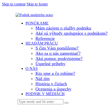
Skip to content
Skip to footer
PONÚKAME
Mám záujem o služby podniku
Aké sú výhody spolupráce s podnikom?
Referencie
HĽADÁM PRÁCU
S čím Vám pomôžeme?
Ako sa u nás zamestnať?
Akú pomoc poskytujeme?
Úspešné príbehy
O NÁS
Kto sme a čo robíme?
Náš tím
História v číslach
Ocenenia a úspechy
PODNIK V MÉDIÁCH