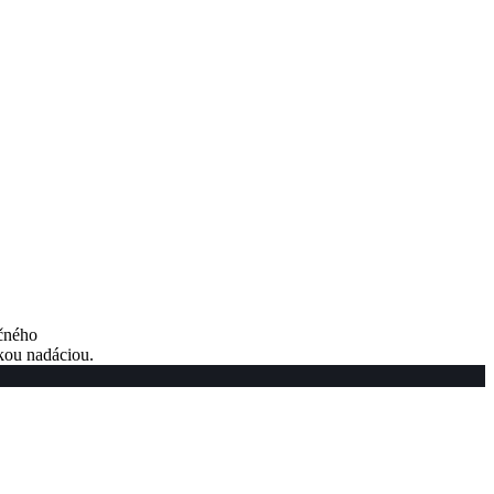
nčného
kou nadáciou.