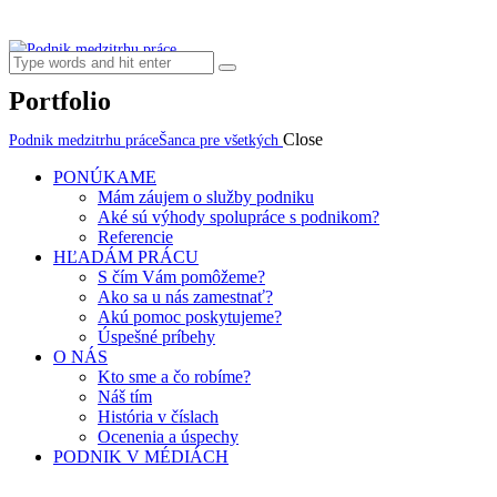
Portfolio
Close
Podnik medzitrhu práce
Šanca pre všetkých
PONÚKAME
Mám záujem o služby podniku
Aké sú výhody spolupráce s podnikom?
Referencie
HĽADÁM PRÁCU
S čím Vám pomôžeme?
Ako sa u nás zamestnať?
Akú pomoc poskytujeme?
Úspešné príbehy
O NÁS
Kto sme a čo robíme?
Náš tím
História v číslach
Ocenenia a úspechy
PODNIK V MÉDIÁCH