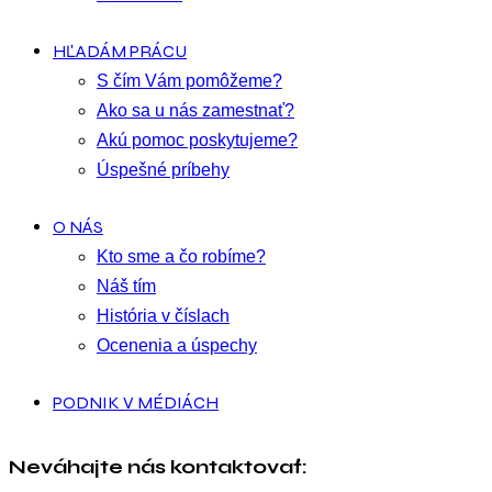
HĽADÁM PRÁCU
S čím Vám pomôžeme?
Ako sa u nás zamestnať?
Akú pomoc poskytujeme?
Úspešné príbehy
O NÁS
Kto sme a čo robíme?
Náš tím
História v číslach
Ocenenia a úspechy
PODNIK V MÉDIÁCH
Neváhajte nás kontaktovať: