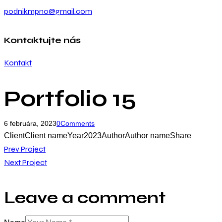
podnikmpno@gmail.com
Kontaktujte nás
Kontakt
Portfolio 15
6 februára, 2023
0
Comments
Client
Client name
Year
2023
Author
Author name
Share
Prev Project
Next Project
Leave a comment